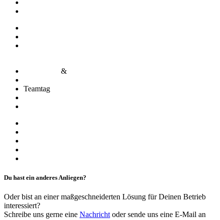
360°-Analyse
Housekeeping Excellence
Green Housekeeping
Abteilungsaufbau & Prozessoptimierung
Entwicklung & Implementierung von Reinigungs- und
Hygienekonzepten
Mentorings
&
Masterclasses
Coaching & Mediation
Teamtag
Teamentwicklung
Führungskräfte und Persönlichkeitsentwicklung
Interimsbegleitung
System-Beratung
Pre-Opening Beratung & Begleitung
Gefahrenbeurteilung
Hygienesiegel
Du hast ein anderes Anliegen?
Oder bist an einer maßgeschneiderten Lösung für Deinen Betrieb
interessiert?
Schreibe uns gerne eine
Nachricht
oder sende uns eine E-Mail an