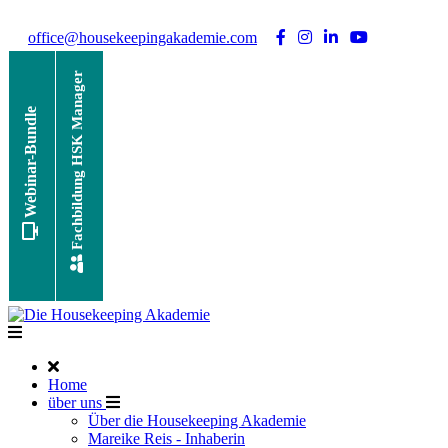
Noch Fragen?
Telefon +49 176 57 86 03 15
|
office@housekeepingakademie.com
|
Fachbildung HSK Manager
Webinar-Bundle
Home
über uns
Über die Housekeeping Akademie
Mareike Reis - Inhaberin