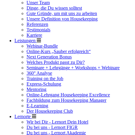
Unser Team
Dinge, die Du wissen solltest
Gute Gründe, um mit uns zu arbeiten
Unsere Definition von Housekeeping
Referenzen
Testimonials
Karriere
Leistungen
Webinar-Bundle
Online-Kurs „Sauber erfolgreich“
Next Generation Bonus
Welches Produkt passt zu Dir?
Seminare + Lehrgänge + Workshops + Webinare
360° Analyse
Training on the Job
Express-Schulung
Mentoring
Online-Lehrgang Housekeeping Excellence
Fachbildung zum Housekeeping Manager
E-Learning
Der Housekeeping Club
Lernorte
Wir bei Dir - Lernort Dein Hotel
Du bei uns - Lernort FIGR
Du bei uns - Lernort Akademie