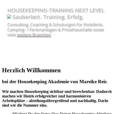
HOUSEKEEPING-TRAINING NEXT LEVEL
Sauberkeit. Training. Erfolg.
Consulting, Coaching & Schulungen für Hotellerie,
Camping- / Ferienanlagen & Privathaushalte sowie
viele
weitere Branchen
» Unsere Seminare, Lehrgänge, Workshops &
Webinare -
hier
geht es zur Termine-Übersicht
«
Herzlich Willkommen
bei der Housekeeping Akademie von Mareike Reis
Wir machen Housekeeping sichtbar und berechenbar. Dadurch
machen wir Hotels erfolgreicher und harmonisieren
Arbeitsplätze – abteilungsübergreifend und nachhaltig. Darin
sind wir die Nummer eins.
Möchtest Du den Status Quo Deiner Housekeeping-Abteilung