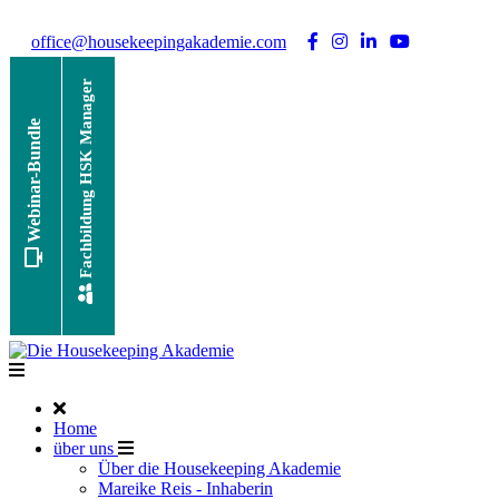
Noch Fragen?
Telefon +49 176 57 86 03 15
|
office@housekeepingakademie.com
|
Fachbildung HSK Manager
Webinar-Bundle
Home
über uns
Über die Housekeeping Akademie
Mareike Reis - Inhaberin