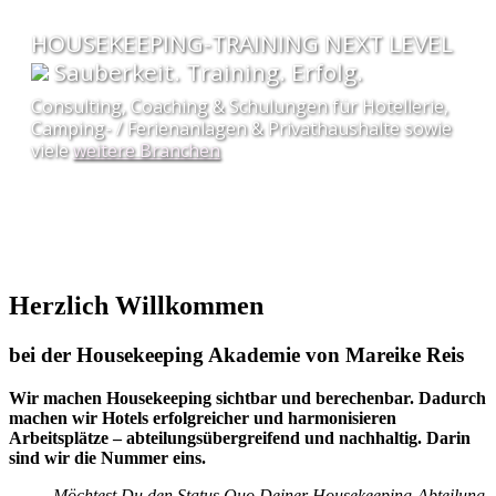
HOUSEKEEPING-TRAINING NEXT LEVEL
Sauberkeit. Training. Erfolg.
Consulting, Coaching & Schulungen für Hotellerie,
Camping- / Ferienanlagen & Privathaushalte sowie
viele
weitere Branchen
» Unsere Seminare, Lehrgänge, Workshops &
Webinare -
hier
geht es zur Termine-Übersicht
«
Herzlich Willkommen
bei der Housekeeping Akademie von Mareike Reis
Wir machen Housekeeping sichtbar und berechenbar. Dadurch
machen wir Hotels erfolgreicher und harmonisieren
Arbeitsplätze – abteilungsübergreifend und nachhaltig. Darin
sind wir die Nummer eins.
Möchtest Du den Status Quo Deiner Housekeeping-Abteilung