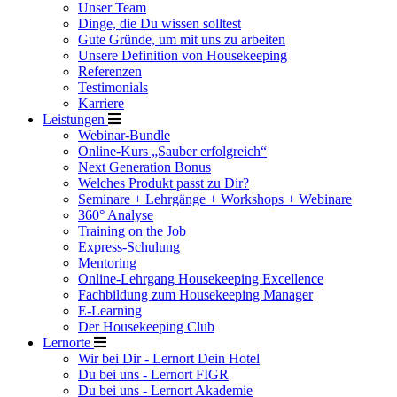
Unser Team
Dinge, die Du wissen solltest
Gute Gründe, um mit uns zu arbeiten
Unsere Definition von Housekeeping
Referenzen
Testimonials
Karriere
Leistungen
Webinar-Bundle
Online-Kurs „Sauber erfolgreich“
Next Generation Bonus
Welches Produkt passt zu Dir?
Seminare + Lehrgänge + Workshops + Webinare
360° Analyse
Training on the Job
Express-Schulung
Mentoring
Online-Lehrgang Housekeeping Excellence
Fachbildung zum Housekeeping Manager
E-Learning
Der Housekeeping Club
Lernorte
Wir bei Dir - Lernort Dein Hotel
Du bei uns - Lernort FIGR
Du bei uns - Lernort Akademie