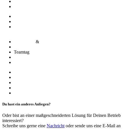
360°-Analyse
Housekeeping Excellence
Green Housekeeping
Abteilungsaufbau & Prozessoptimierung
Entwicklung & Implementierung von Reinigungs- und
Hygienekonzepten
Mentorings
&
Masterclasses
Coaching & Mediation
Teamtag
Teamentwicklung
Führungskräfte und Persönlichkeitsentwicklung
Interimsbegleitung
System-Beratung
Pre-Opening Beratung & Begleitung
Gefahrenbeurteilung
Hygienesiegel
Du hast ein anderes Anliegen?
Oder bist an einer maßgeschneiderten Lösung für Deinen Betrieb
interessiert?
Schreibe uns gerne eine
Nachricht
oder sende uns eine E-Mail an