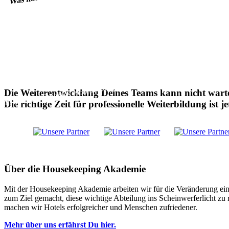
Dein Team erhält direktes Feedback zur eigenen Leistung
Wir setzen stark auf unsere soziale Kompetenz und stellen de
Als Experten stehen wir für ein modernes Housekeeping
Es entstehen Motivation und die Begeisterung für Neues
Dein Team erfährt Wertschätzung für die geleistete Arbeit
Deine Mitarbeiter werden sicherer und selbstbewusster in der A
Mit unseren Trainings erhöhst Du die Chance, gut qualifizierte Mitarbe
Das Qualitätslevel & die Gastzufriedenheit steigen
Die Weiterentwicklung Deines Teams kann nicht wart
Die richtige Zeit für professionelle Weiterbildung ist je
Worauf wartest Du noch?
Über die Housekeeping Akademie
Mit der Housekeeping Akademie arbeiten wir für die Veränderung ein
zum Ziel gemacht, diese wichtige Abteilung ins Scheinwerferlicht z
machen wir Hotels erfolgreicher und Menschen zufriedener.
Mehr über uns erfährst Du hier.