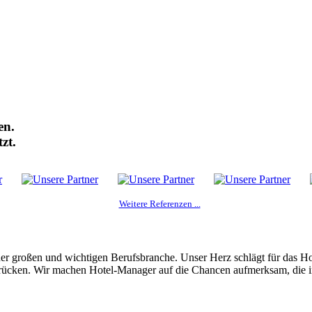
n Menschen in den Mittelpunkt
usführung ihrer Arbeit
iter langfristig an Dein Unternehmen zu binden.
en.
tzt.
Weitere Referenzen ...
er großen und wichtigen Berufsbranche. Unser Herz schlägt für das H
u rücken. Wir machen Hotel-Manager auf die Chancen aufmerksam, die i