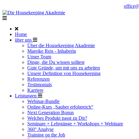
Noch Fragen?
Telefon +49 176 57 86 03 15
|
office
Home
über uns
Über die Housekeeping Akademie
Mareike Reis - Inhaberin
Unser Team
Dinge, die Du wissen solltest
Gute Gründe, um mit uns zu arbeiten
Unsere Definition von Housekeeping
Referenzen
Testimonials
Karriere
Leistungen
Webinar-Bundle
Online-Kurs „Sauber erfolgreich“
Next Generation Bonus
Welches Produkt passt zu Dir?
Seminare + Lehrgänge + Workshops + Webinare
360° Analyse
Training on the Job