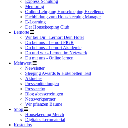
Express-Schulung
Mentoring
Online-Lehrgang Housekeeping Excellence
Fachbildung zum Housekeeping Manager
E-Learning
Der Housekeeping Club
Lernorte
Wir bei Dir - Lernort Dein Hotel
Du bei uns - Lernort FIGR
Du bei uns - Lernort Akademie
Du und wir - Lernen im Netzwerk
Du mit uns - Online lernen
Mehrwert
Newsletter
Sleeping Awards & Hotelbetten-Test
Aktuelles
Pressemitteilungen
Presseecho
Blog #besserreinigen
Netzwerkpartner
Wir pflanzen Bäume
Shop
Housekeeping Merch
Digitales Lernmaterial
Kostenlos