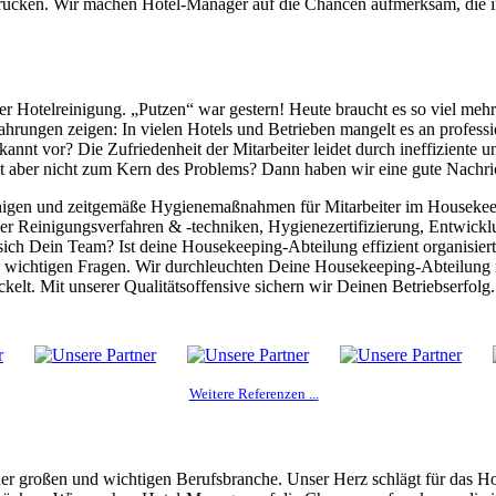
u rücken. Wir machen Hotel-Manager auf die Chancen aufmerksam, die i
er Hotelreinigung. „Putzen“ war gestern! Heute braucht es so viel mehr
rungen zeigen: In vielen Hotels und Betrieben mangelt es an professi
annt vor? Die Zufriedenheit der Mitarbeiter leidet durch ineffizient
t aber nicht zum Kern des Problems? Dann haben wir eine gute Nachri
inigen und zeitgemäße Hygienemaßnahmen für Mitarbeiter im Housekee
r Reinigungsverfahren & -techniken, Hygienezertifizierung, Entwickl
ich Dein Team? Ist deine Housekeeping-Abteilung effizient organisier
e wichtigen Fragen. Wir durchleuchten Deine Housekeeping-Abteilung n
elt. Mit unserer Qualitätsoffensive sichern wir Deinen Betriebserfolg.
Weitere Referenzen ...
er großen und wichtigen Berufsbranche. Unser Herz schlägt für das H