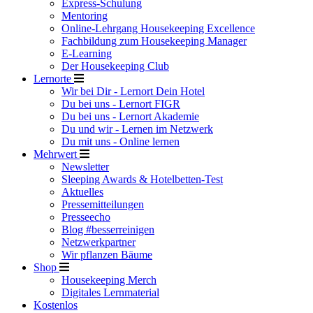
Express-Schulung
Mentoring
Online-Lehrgang Housekeeping Excellence
Fachbildung zum Housekeeping Manager
E-Learning
Der Housekeeping Club
Lernorte
Wir bei Dir - Lernort Dein Hotel
Du bei uns - Lernort FIGR
Du bei uns - Lernort Akademie
Du und wir - Lernen im Netzwerk
Du mit uns - Online lernen
Mehrwert
Newsletter
Sleeping Awards & Hotelbetten-Test
Aktuelles
Pressemitteilungen
Presseecho
Blog #besserreinigen
Netzwerkpartner
Wir pflanzen Bäume
Shop
Housekeeping Merch
Digitales Lernmaterial
Kostenlos