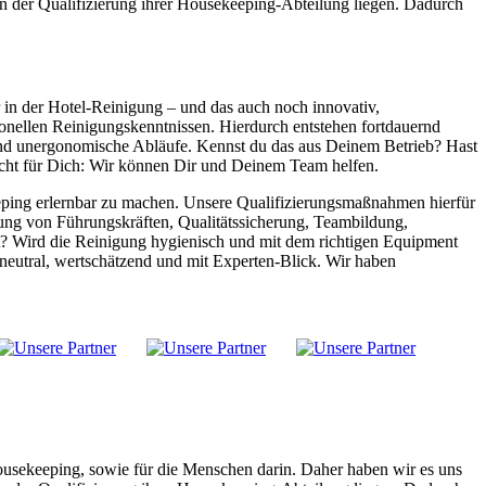
n der Qualifizierung ihrer Housekeeping-Abteilung liegen. Dadurch
 in der Hotel-Reinigung – und das auch noch innovativ,
onellen Reinigungskenntnissen. Hierdurch entstehen fortdauernd
e und unergonomische Abläufe. Kennst du das aus Deinem Betrieb? Hast
cht für Dich: Wir können Dir und Deinem Team helfen.
ping erlernbar zu machen. Unsere Qualifizierungsmaßnahmen hierfür
ung von Führungskräften, Qualitätssicherung, Teambildung,
t? Wird die Reinigung hygienisch und mit dem richtigen Equipment
eutral, wertschätzend und mit Experten-Blick. Wir haben
ousekeeping, sowie für die Menschen darin. Daher haben wir es uns