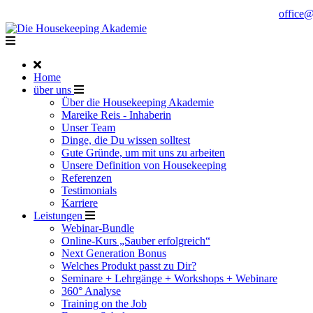
Noch Fragen?
Telefon +49 176 57 86 03 15
|
office
Home
über uns
Über die Housekeeping Akademie
Mareike Reis - Inhaberin
Unser Team
Dinge, die Du wissen solltest
Gute Gründe, um mit uns zu arbeiten
Unsere Definition von Housekeeping
Referenzen
Testimonials
Karriere
Leistungen
Webinar-Bundle
Online-Kurs „Sauber erfolgreich“
Next Generation Bonus
Welches Produkt passt zu Dir?
Seminare + Lehrgänge + Workshops + Webinare
360° Analyse
Training on the Job