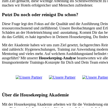
zum Ziel gemacht, diese wichtige Abteilung ins Scheinwerferlicht z
machen wir Hotels erfolgreicher und Menschen zufriedener.
Putzt Du noch oder reinigst Du schon?
Diese Frage legt den Fokus auf die Qualität und die Ausführung Dein
ressourcenschonend und zielführend. Unsere Beobachtungen und Erfah
Schäden an der Hoteleinrichtung und -ausstattung. Kommt Dir das bek
du das Gefühl, es hakt irgendwo in Deinem Housekeeping, Du findes
Mit der Akademie haben wir uns zum Ziel gesetzt, fachgerechtes Re
sind zahlreich: Hygieneschulungen, Training zur Anwendung moderne
Mentoring und vieles mehr. Auf welchem Ausbildungsstand befindet s
ausgeführt? Mit unserer
Housekeeping-Analyse
beantworten wir all
lösungsorientierte Trainings-Konzepte für Dich und Dein Team entwick
Über die Housekeeping Akademie
Mit der Housekeeping Akademie arbeiten wir für die Veränderung ein