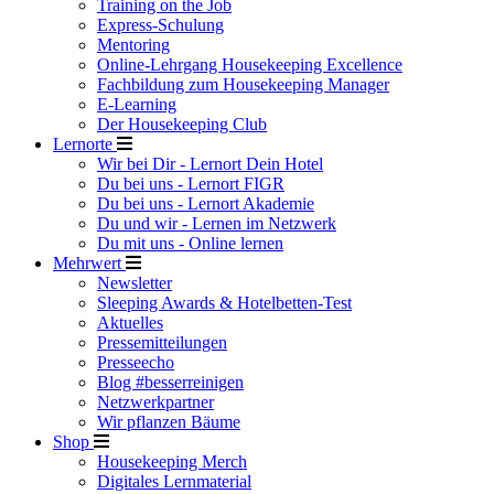
Training on the Job
Express-Schulung
Mentoring
Online-Lehrgang Housekeeping Excellence
Fachbildung zum Housekeeping Manager
E-Learning
Der Housekeeping Club
Lernorte
Wir bei Dir - Lernort Dein Hotel
Du bei uns - Lernort FIGR
Du bei uns - Lernort Akademie
Du und wir - Lernen im Netzwerk
Du mit uns - Online lernen
Mehrwert
Newsletter
Sleeping Awards & Hotelbetten-Test
Aktuelles
Pressemitteilungen
Presseecho
Blog #besserreinigen
Netzwerkpartner
Wir pflanzen Bäume
Shop
Housekeeping Merch
Digitales Lernmaterial