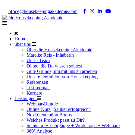
Noch Fragen?
Telefon +49 176 57 86 03 15
|
office@housekeepingakademie.com
|
Home
über uns
Über die Housekeeping Akademie
Mareike Reis - Inhaberin
Unser Team
Dinge, die Du wissen solltest
Gute Gründe, um mit uns zu arbeiten
Unsere Definition von Housekeeping
Referenzen
Testimonials
Karriere
Leistungen
Webinar-Bundle
Online-Kurs „Sauber erfolgreich“
Next Generation Bonus
Welches Produkt passt zu Dir?
Seminare + Lehrgänge + Workshops + Webinare
360° Analyse