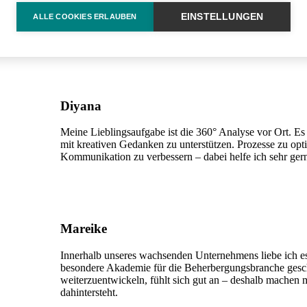
EINSTELLUNGEN
ALLE COOKIES ERLAUBEN
n wir uns besonders gern? Hier unsere Antworten auf die Frage, welche
Diyana
Meine Lieblingsaufgabe ist die 360° Analyse vor Ort. Es
mit kreativen Gedanken zu unterstützen. Prozesse zu op
Kommunikation zu verbessern – dabei helfe ich sehr ger
Mareike
Innerhalb unseres wachsenden Unternehmens liebe ich es
besondere Akademie für die Beherbergungsbranche gesc
weiterzuentwickeln, fühlt sich gut an – deshalb machen 
dahintersteht.