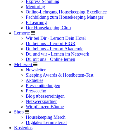
Express-Schulung
Mentoring
Online-Lehrgang Housekeeping Excellence
Fachbildung zum Housekeeping Manager
E-Learning
Der Housekeeping Club
Lernorte
Wir bei Dir - Lernort Dein Hotel
Du bei uns - Lernort FIGR
Du bei uns - Lernort Akademie
Du und wir - Lernen im Netzwerk
Du mit uns - Online lernen
Mehrwert
Newsletter
Sleeping Awards & Hotelbetten-Test
Aktuelles
Pressemitteilungen
Presseecho
Blog #besserreinigen
Netzwerkpartner
Wir pflanzen Bäume
Shop
Housekeeping Merch
Digitales Lernmaterial
Kostenlos