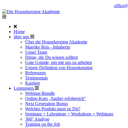
Noch Fragen?
Telefon +49 176 57 86 03 15
|
office
Home
über uns
Über die Housekeeping Akademie
Mareike Reis - Inhaberin
Unser Team
Dinge, die Du wissen solltest
Gute Gründe, um mit uns zu arbeiten
Unsere Definition von Housekeeping
Referenzen
Testimonials
Karriere
Leistungen
Webinar-Bundle
Online-Kurs „Sauber erfolgreich“
Next Generation Bonus
Welches Produkt passt zu Dir?
Seminare + Lehrgänge + Workshops + Webinare
360° Analyse
Training on the Job