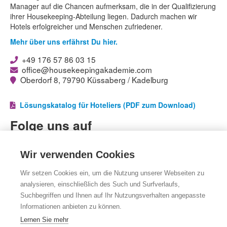
Manager auf die Chancen aufmerksam, die in der Qualifizierung
ihrer Housekeeping-Abteilung liegen. Dadurch machen wir
Hotels erfolgreicher und Menschen zufriedener.
Mehr über uns erfährst Du hier.
+49 176 57 86 03 15
office@housekeepingakademie.com
Oberdorf 8, 79790 Küssaberg / Kadelburg
Lösungskatalog für Hoteliers (PDF zum Download)
Folge uns auf
Facebook
Facebook
Wir verwenden Cookies
LinkedIn
LinkedIn
Wir setzen Cookies ein, um die Nutzung unserer Webseiten zu
Instagram
Instagram
analysieren, einschließlich des Such und Surfverlaufs,
YouTube
YouTube
Suchbegriffen und Ihnen auf Ihr Nutzungsverhalten angepasste
Informationen anbieten zu können.
Impressum
|
Datenschutz
|
Cookie Einstellungen
Lernen Sie mehr