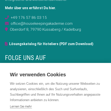
Mehr über uns erfährst Du hier.
+49 176 57 86 03 15
office@housekeepingakademie.com
Oberdorf 8, 79790 Küssaberg / Kadelburg
Lösungskatalog für Hoteliers (PDF zum Download)
FOLGE UNS AUF
Facebook
Wir verwenden Cookies
F
LinkedIn
a
L
Wir setzen Cookies ein, um die Nutzung unserer Webseiten zu
Instagram
c
i
analysieren, einschließlich des Such und Surfverlaufs,
I
YouTube
e
n
Suchbegriffen und Ihnen auf Ihr Nutzungsverhalten angepasste
n
Y
b
k
Informationen anbieten zu können.
s
o
o
e
Lernen Sie mehr
t
u
o