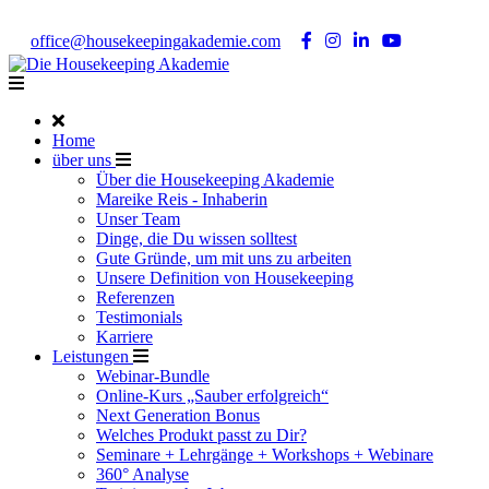
Noch Fragen?
Telefon +49 176 57 86 03 15
|
office@housekeepingakademie.com
|
Home
über uns
Über die Housekeeping Akademie
Mareike Reis - Inhaberin
Unser Team
Dinge, die Du wissen solltest
Gute Gründe, um mit uns zu arbeiten
Unsere Definition von Housekeeping
Referenzen
Testimonials
Karriere
Leistungen
Webinar-Bundle
Online-Kurs „Sauber erfolgreich“
Next Generation Bonus
Welches Produkt passt zu Dir?
Seminare + Lehrgänge + Workshops + Webinare
360° Analyse