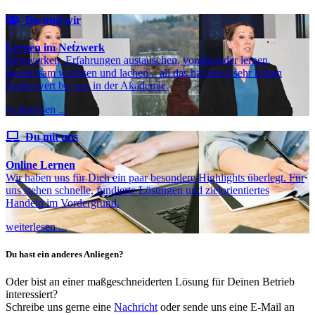
Du und wir
Lernen im Netzwerk
Netzwerken, Erfahrungen austauschen, voneinander lernen,
gemeinsam wachsen und lachen – all das hat einen sehr hohen
Stellenwert bei uns in der Akademie.
weiterlesen ...
Du mit uns
Online Lernen
Wir haben uns für Dich ein paar besondere Highlights überlegt. Für
uns stehen schnelle, fundierte Lösungen und zielorientiertes
Handeln im Vordergrund.
weiterlesen ...
Du hast ein anderes Anliegen?
Oder bist an einer maßgeschneiderten Lösung für Deinen Betrieb
interessiert?
Schreibe uns gerne eine
Nachricht
oder sende uns eine E-Mail an