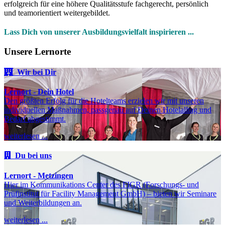
erfolgreich für eine höhere Qualitätsstufe fachgerecht, persönlich
und teamorientiert weitergebildet.
Lass Dich von unserer Ausbildungsvielfalt inspirieren ...
Unsere Lernorte
Wir bei Dir
Lernort - Dein Hotel
Den größten Erfolg für die Hotelteams erzielen wir mit unseren
individuellen Maßnahmen, passgenau auf Deinen Hotelalltag und
Bedarf abgestimmt.
weiterlesen ...
Du bei uns
Lernort - Metzingen
Hier im Kommunikations Center des FIGR (Forschungs- und
Prüfinstitut für Facility Management GmbH) – bieten wir Seminare
und Weiterbildungen an.
weiterlesen ...