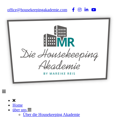
Noch Fragen?
Telefon +49 176 57 86 03 15
|
office@housekeepingakademie.com
|
Home
über uns
Über die Housekeeping Akademie