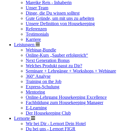
Mareike Reis - Inhaberin
Unser Team
Dinge, die Du wissen solltest
Gute Gründe, um mit uns zu arbeiten
Unsere Definition von Housekeeping
Referenzen
Testimonials
Karriere
Leistungen
Webinar-Bundle
Online-Kurs „Sauber erfolgreich“
Next Generation Bonus
Welches Produkt passt zu Dir?
Seminare + Lehrgänge + Workshops + Webinare
360° Analyse
Training on the Job
Express-Schulung
Mentoring
Online-Lehrgang Housekeeping Excellence
Fachbildung zum Housekeeping Manager
E-Learning
Der Housekeeping Club
Lernorte
Wir bei Dir - Lernort Dein Hotel
Du bei uns - Lernort FIGR