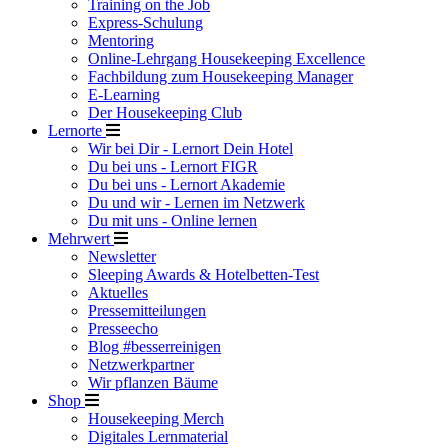
Training on the Job
Express-Schulung
Mentoring
Online-Lehrgang Housekeeping Excellence
Fachbildung zum Housekeeping Manager
E-Learning
Der Housekeeping Club
Lernorte
Wir bei Dir - Lernort Dein Hotel
Du bei uns - Lernort FIGR
Du bei uns - Lernort Akademie
Du und wir - Lernen im Netzwerk
Du mit uns - Online lernen
Mehrwert
Newsletter
Sleeping Awards & Hotelbetten-Test
Aktuelles
Pressemitteilungen
Presseecho
Blog #besserreinigen
Netzwerkpartner
Wir pflanzen Bäume
Shop
Housekeeping Merch
Digitales Lernmaterial