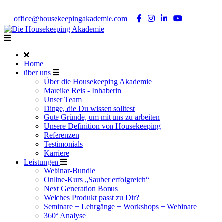
Noch Fragen?
Telefon +49 176 57 86 03 15
|
office@housekeepingakademie.com
|
Home
über uns
Über die Housekeeping Akademie
Mareike Reis - Inhaberin
Unser Team
Dinge, die Du wissen solltest
Gute Gründe, um mit uns zu arbeiten
Unsere Definition von Housekeeping
Referenzen
Testimonials
Karriere
Leistungen
Webinar-Bundle
Online-Kurs „Sauber erfolgreich“
Next Generation Bonus
Welches Produkt passt zu Dir?
Seminare + Lehrgänge + Workshops + Webinare
360° Analyse