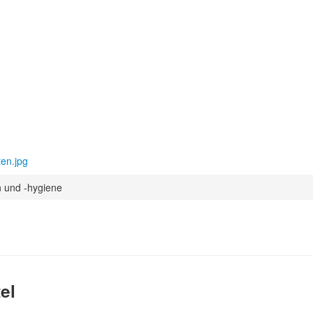
en.jpg
n und -hygiene
e
el