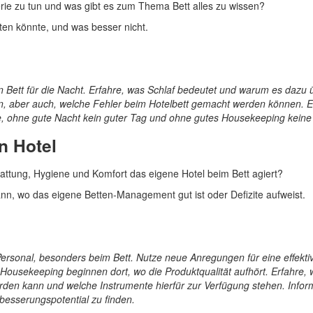
rie zu tun und was gibt es zum Thema Bett alles zu wissen?
ten könnte, und was besser nicht.
n Bett für die Nacht. Erfahre, was Schlaf bedeutet und warum es dazu 
n, aber auch, welche Fehler beim Hotelbett gemacht werden können. E
e, ohne gute Nacht kein guter Tag und ohne gutes Housekeeping keine
n Hotel
tattung, Hygiene und Komfort das eigene Hotel beim Bett agiert?
nn, wo das eigene Betten-Management gut ist oder Defizite aufweist.
sonal, besonders beim Bett. Nutze neue Anregungen für eine effektive 
usekeeping beginnen dort, wo die Produktqualität aufhört. Erfahre, wi
werden kann und welche Instrumente hierfür zur Verfügung stehen. Info
besserungspotential zu finden.