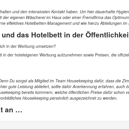
ufhalten und den intensivsten Kontakt haben. Um hier dauerhafte Hygi
it der eigenen Wäscherei im Haus oder einer Fremdfirma das Optimum 
erne effektives Hotelbetten-Management und wie hierzu Abteilungen im
und das Hotelbett in der Öffentlichkei
eich in der Werbung umsetzen?
 in der hoteleigenen Werbung aufzunehmen sowie Preisen, die offiziel
 Denn Du sorgst als Mitglied im Team Housekeeping dafür, dass die Zim
hier gute Leistung abliefert, sollte dafür Anerkennung erfahren, auch 
ekeeping bereits kümmern, welche öffentlichen Preise dafür schon ve
orbildliches Housekeeping persönlich ausgezeichnet zu werden.
kt an …