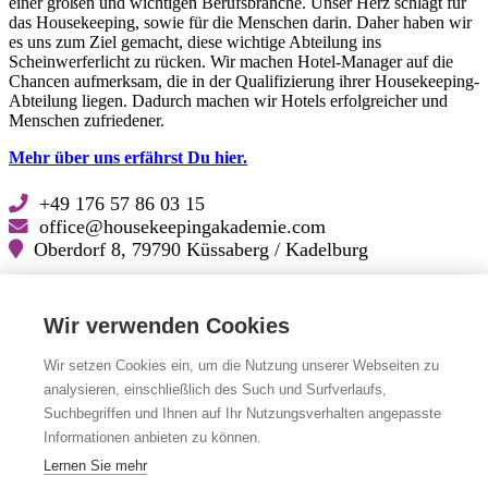
einer großen und wichtigen Berufsbranche. Unser Herz schlägt für
das Housekeeping, sowie für die Menschen darin. Daher haben wir
es uns zum Ziel gemacht, diese wichtige Abteilung ins
Scheinwerferlicht zu rücken. Wir machen Hotel-Manager auf die
Chancen aufmerksam, die in der Qualifizierung ihrer Housekeeping-
Abteilung liegen. Dadurch machen wir Hotels erfolgreicher und
Menschen zufriedener.
Mehr über uns erfährst Du hier.
+49 176 57 86 03 15
office@housekeepingakademie.com
Oberdorf 8, 79790 Küssaberg / Kadelburg
Lösungskatalog für Hoteliers (PDF zum Download)
Wir verwenden Cookies
Folge uns auf
Wir setzen Cookies ein, um die Nutzung unserer Webseiten zu
analysieren, einschließlich des Such und Surfverlaufs,
Facebook
Facebook
Suchbegriffen und Ihnen auf Ihr Nutzungsverhalten angepasste
LinkedIn
LinkedIn
Instagram
Instagram
Informationen anbieten zu können.
YouTube
YouTube
Lernen Sie mehr