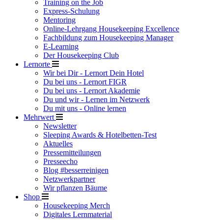
Training on the Job
Express-Schulung
Mentoring
Online-Lehrgang Housekeeping Excellence
Fachbildung zum Housekeeping Manager
E-Learning
Der Housekeeping Club
Lernorte
Wir bei Dir - Lernort Dein Hotel
Du bei uns - Lernort FIGR
Du bei uns - Lernort Akademie
Du und wir - Lernen im Netzwerk
Du mit uns - Online lernen
Mehrwert
Newsletter
Sleeping Awards & Hotelbetten-Test
Aktuelles
Pressemitteilungen
Presseecho
Blog #besserreinigen
Netzwerkpartner
Wir pflanzen Bäume
Shop
Housekeeping Merch
Digitales Lernmaterial