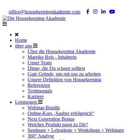
Noch Fragen?
Telefon +49 176 57 86 03 15
|
office@housekeepingakademie.com
|
Home
über uns
Über die Housekeeping Akademie
Mareike Reis - Inhaberin
Unser Team
Dinge, die Du wissen solltest
Gute Gründe, um mit uns zu arbeiten
Unsere Definition von Housekeeping
Referenzen
Testimonials
Karriere
Leistungen
Webinar-Bundle
Online-Kurs „Sauber erfolgreich“
Next Generation Bonus
Welches Produkt passt zu Dir?
Seminare + Lehrgänge + Workshops + Webinare
360° Analyse