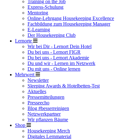
Training on the Job
Express-Schulung
Mentoring
Online-Lehrgang Housekeeping Excellence
Fachbildung zum Housekeeping Manager
E-Learning
Der Housekeeping Club
Lernorte
Wir bei Dir - Lernort Dein Hotel
Du bei uns - Lernort FIGR
Du bei uns - Lernort Akademie
Du und wir - Lernen im Netzwerk
Du mit uns - Online lernen
Mehrwert
Newsletter
Sleeping Awards & Hotelbetten-Test
Aktuelles
Pressemitteilungen
Presseecho
Blog #besserreinigen
Netzwerkpartner
Wir pflanzen Bäume
Shop
Housekeeping Merch
Digitales Lernmaterial