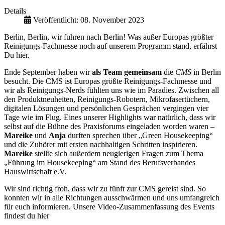
Details
Veröffentlicht: 08. November 2023
Berlin, Berlin, wir fuhren nach Berlin! Was außer Europas größter
Reinigungs-Fachmesse noch auf unserem Programm stand, erfährst
Du hier.
Ende September haben wir
als Team gemeinsam
die
CMS
in Berlin
besucht. Die CMS ist Europas größte Reinigungs-Fachmesse und
wir als Reinigungs-Nerds fühlten uns wie im Paradies. Zwischen all
den Produktneuheiten, Reinigungs-Robotern, Mikrofasertüchern,
digitalen Lösungen und persönlichen Gesprächen vergingen vier
Tage wie im Flug. Eines unserer Highlights war natürlich, dass wir
selbst auf die Bühne des Praxisforums eingeladen worden waren –
Mareike
und
Anja
durften sprechen über „Green Housekeeping“
und die Zuhörer mit ersten nachhaltigen Schritten inspirieren.
Mareike
stellte sich außerdem neugierigen Fragen zum Thema
„Führung im Housekeeping“ am Stand des Berufsverbandes
Hauswirtschaft e.V.
Wir sind richtig froh, dass wir zu fünft zur CMS gereist sind. So
konnten wir in alle Richtungen ausschwärmen und uns umfangreich
für euch informieren. Unsere Video-Zusammenfassung des Events
findest du hier