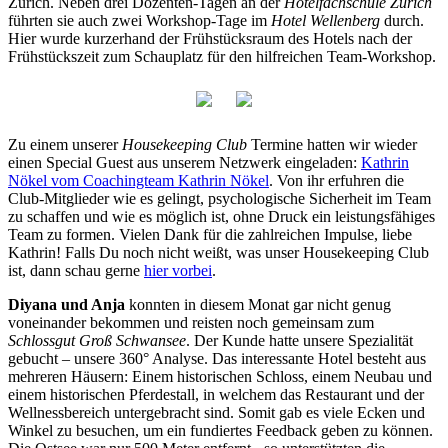
Zürich. Neben drei Dozenten-Tagen an der
Hotelfachschule Zürich
führten sie auch zwei Workshop-Tage im
Hotel Wellenberg
durch.
Hier wurde kurzerhand der Frühstücksraum des Hotels nach der
Frühstückszeit zum Schauplatz für den hilfreichen Team-Workshop.
Zu einem unserer
Housekeeping Club
Termine hatten wir wieder
einen Special Guest aus unserem Netzwerk eingeladen:
Kathrin
Nökel vom Coachingteam Kathrin Nökel
. Von ihr erfuhren die
Club-Mitglieder wie es gelingt, psychologische Sicherheit im Team
zu schaffen und wie es möglich ist, ohne Druck ein leistungsfähiges
Team zu formen. Vielen Dank für die zahlreichen Impulse, liebe
Kathrin! Falls Du noch nicht weißt, was unser Housekeeping Club
ist, dann schau gerne
hier vorbei
.
Diyana und Anja
konnten in diesem Monat gar nicht genug
voneinander bekommen und reisten noch gemeinsam zum
Schlossgut Groß Schwansee
. Der Kunde hatte unsere Spezialität
gebucht – unsere 360° Analyse. Das interessante Hotel besteht aus
mehreren Häusern: Einem historischen Schloss, einem Neubau und
einem historischen Pferdestall, in welchem das Restaurant und der
Wellnessbereich untergebracht sind. Somit gab es viele Ecken und
Winkel zu besuchen, um ein fundiertes Feedback geben zu können.