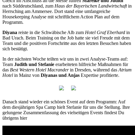
Gleich im Anschluss an die Messe fuhren
Mareike und Judith
nach Süddeutschland, zum
Haus der Bayerischen Landwirtschaft
in
Herrsching am Ammersee. Dort stand eine umfangreiche
Housekeeping Analyse mit schriftlichem Action Plan auf dem
Programm.
Diyana
reiste in die Schwäbische Alb zum
Hotel Graf Eberhard
in
Bad Urach. Beim Training on the Job hatte sie viel Freude mit dem
Team und die positiven Fortschritte aus den letzten Besuchen haben
sich bestätigt.
In der nächsten Woche teilten wir uns in zwei Analyse-Teams auf:
Team
Judith und Stefanie
erarbeiteten hilfreiche Maßnahmen für
das
Best Western Hotel Macrander
in Dresden, während das
Atrium
Hotel
in Mainz von
Diyanas und Anjas
Expertise profitierte.
Danach stand wieder ein schönes Event auf dem Programm: Auf
dem diesjährigen Spa Camp hielt Stefanie für uns die Stellung. Ihre
gelungene Zusammenfassung des vielseitigen Events findest Du
übrigens hier