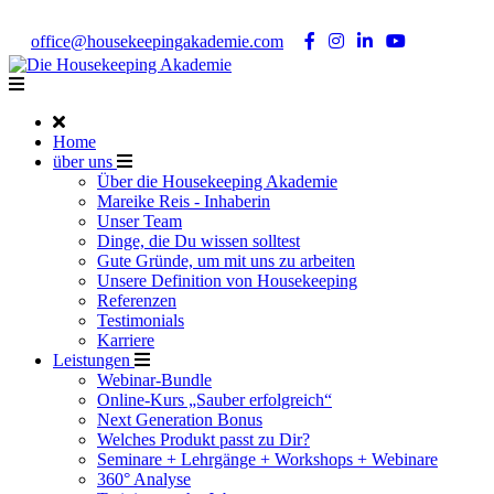
Noch Fragen?
Telefon +49 176 57 86 03 15
|
office@housekeepingakademie.com
|
Home
über uns
Über die Housekeeping Akademie
Mareike Reis - Inhaberin
Unser Team
Dinge, die Du wissen solltest
Gute Gründe, um mit uns zu arbeiten
Unsere Definition von Housekeeping
Referenzen
Testimonials
Karriere
Leistungen
Webinar-Bundle
Online-Kurs „Sauber erfolgreich“
Next Generation Bonus
Welches Produkt passt zu Dir?
Seminare + Lehrgänge + Workshops + Webinare
360° Analyse