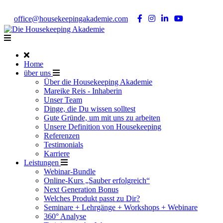
Noch Fragen?
Telefon +49 176 57 86 03 15
|
office@housekeepingakademie.com
|
Home
über uns
Über die Housekeeping Akademie
Mareike Reis - Inhaberin
Unser Team
Dinge, die Du wissen solltest
Gute Gründe, um mit uns zu arbeiten
Unsere Definition von Housekeeping
Referenzen
Testimonials
Karriere
Leistungen
Webinar-Bundle
Online-Kurs „Sauber erfolgreich“
Next Generation Bonus
Welches Produkt passt zu Dir?
Seminare + Lehrgänge + Workshops + Webinare
360° Analyse