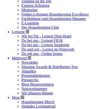
Training on the Job
Express-Schulung
Mentoring
Online-Lehrgang Housekeeping Excellence
Fachbildung zum Housekeeping Manager
E-Learning
Der Housekeeping Club
Lernorte
Wir bei Dir - Lernort Dein Hotel
Du bei uns - Lernort FIGR
Du bei uns - Lernort Akademie
Du und wir - Lernen im Netzwerk
Du mit uns - Online lernen
Mehrwert
Newsletter
Sleeping Awards & Hotelbetten-Test
Aktuelles
Pressemitteilungen
Presseecho
Blog #besserreinigen
Netzwerkpartner
Wir pflanzen Bäume
Shop
Housekeeping Merch
Digitales Lernmaterial