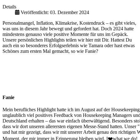
Details
Veröffentlicht: 03. Dezember 2024
Personalmangel, Inflation, Klimakrise, Kostendruck – es gibt vieles,
was uns in diesem Jahr bewegt und gefordert hat. Doch 2024 hatte
mindestens genauso viele positive Momente für uns im Gepäck.
Unsere persönlichen Highlights teilen wir hier mit Dir. Hattest Du
auch ein so besonderes Erfolgserlebnis wie Tamara oder hast etwas
Schönes zum ersten Mal gemacht, so wie Fanie?
Fanie
Mein berufliches Highlight hatte ich im August auf der Housekeepin
unglaublich viel positives Feedback von Housekeeping Managers un
Deutschland erhalten – das war einfach überwältigend. Besonders stolz
dass wir dort unseren allerersten eigenen Messe-Stand hatten. Unser "
und hat mir gezeigt, dass wir mit unserer Arbeit genau den richtigen
Moment, der mir immer in Erinnerung bleiben wird. I❤️what we do!