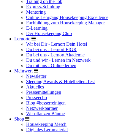
Training on the Job
Express-Schulung
Mentoring
Online-Lehrgang Housekeeping Excellence
Fachbildung zum Housekeeping Manager
E-Learning
Der Housekeeping Club
Lernorte
Wir bei Dir - Lernort Dein Hotel
Du bei uns - Lernort FIGR
Du bei uns - Lernort Akademie
Du und wir - Lernen im Netzwerk
Du mit uns - Online lernen
Mehrwert
Newsletter
Sleeping Awards & Hotelbetten-Test
Aktuelles
Pressemitteilungen
Presseecho
Blog #besserreinigen
Netzwerkpartner
Wir pflanzen Bäume
Shop
Housekeeping Merch
Digitales Lernmaterial