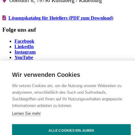
Oberdorf 8, 79790 Küssaberg / Kadelburg
Lösungskatalog für Hoteliers (PDF zum Download)
Folge uns auf
Facebook
Facebook
LinkedIn
LinkedIn
Instagram
Instagram
YouTube
YouTube
Impressum
|
Datenschutz
|
Cookie Einstellungen
Wir verwenden Cookies
© Die Housekeeping Akademie 2026. Alle Rechte vorbehalten.
www.karl-karl.com
| we develop design and create
Wir setzen Cookies ein, um die Nutzung unserer Webseiten zu
communication.
analysieren, einschließlich des Such und Surfverlaufs,
Zum Seitenanfang
Suchbegriffen und Ihnen auf Ihr Nutzungsverhalten angepasste
Informationen anbieten zu können.
Lernen Sie mehr
ALLE COOKIES ERLAUBEN