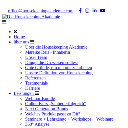
Noch Fragen?
Telefon +49 176 57 86 03 15
|
office@housekeepingakademie.com
|
Home
über uns
Über die Housekeeping Akademie
Mareike Reis - Inhaberin
Unser Team
Dinge, die Du wissen solltest
Gute Gründe, um mit uns zu arbeiten
Unsere Definition von Housekeeping
Referenzen
Testimonials
Karriere
Leistungen
Webinar-Bundle
Online-Kurs „Sauber erfolgreich“
Next Generation Bonus
Welches Produkt passt zu Dir?
Seminare + Lehrgänge + Workshops + Webinare
360° Analyse