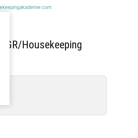
ekeepingakademie.com
 (FIGR/Housekeeping