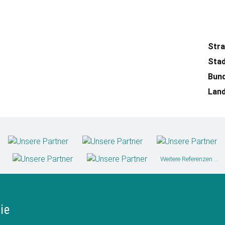
Str
Sta
Bun
Lan
Weitere Referenzen ...
ie