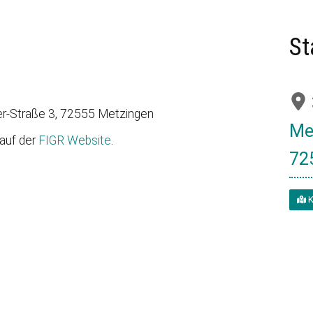
St
er-Straße 3, 72555 Metzingen
Me
auf der
FIGR Website
.
72
K