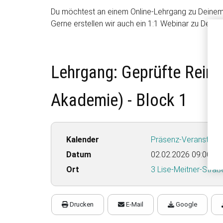
Du möchtest an einem Online-Lehrgang zu Deine
Gerne erstellen wir auch ein 1:1 Webinar zu Dei
Lehrgang: Geprüfte Reini
Akademie) - Block 1
Kalender
Präsenz-Veranstaltu
Datum
02.02.2026
09:00
-
0
Ort
3 Lise-Meitner-Stra
Drucken
E-Mail
Google