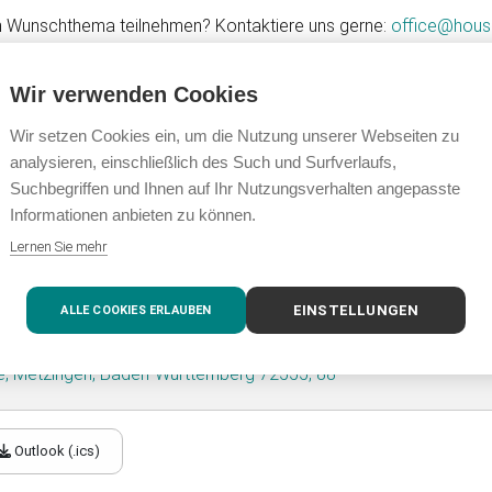
m Wunschthema teilnehmen? Kontaktiere uns gerne:
office@hous
nem Wunschthema!
Wir verwenden Cookies
Wir setzen Cookies ein, um die Nutzung unserer Webseiten zu
gungsfachkraft in der Hotellerie
analysieren, einschließlich des Such und Surfverlaufs,
Suchbegriffen und Ihnen auf Ihr Nutzungsverhalten angepasste
Informationen anbieten zu können.
Lernen Sie mehr
ngen
EINSTELLUNGEN
ALLE COOKIES ERLAUBEN
4.02.2026
16:30
ße, Metzingen, Baden-Württemberg 72555, 88
Outlook (.ics)