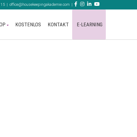
 15
|
office@housekeepingakademie.com
|
OP
KOSTENLOS
KONTAKT
E-LEARNING