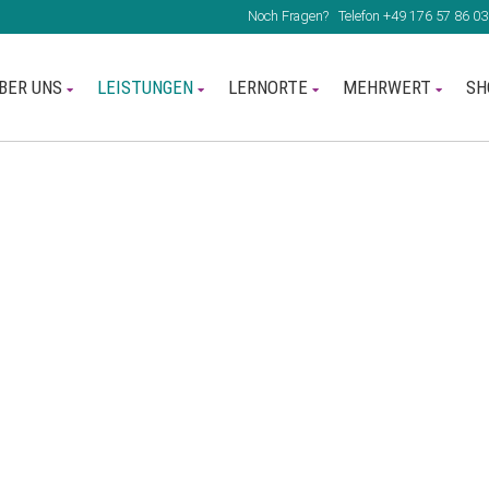
Noch Fragen?
Telefon +49 176 57 86 03
BER UNS
LEISTUNGEN
LERNORTE
MEHRWERT
SH